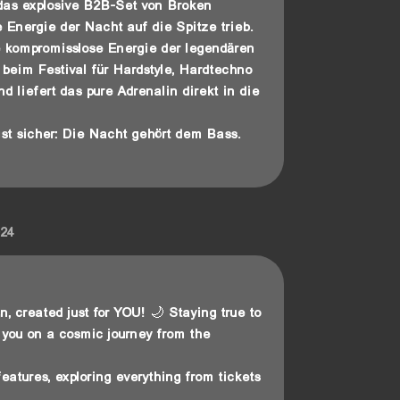
das explosive B2B-Set von Broken
Energie der Nacht auf die Spitze trieb.
 kompromisslose Energie der legendären
 beim Festival für Hardstyle, Hardtechno
d liefert das pure Adrenalin direkt in die
ist sicher: Die Nacht gehört dem Bass.
024
ign, created just for YOU! 🌙 Staying true to
s you on a cosmic journey from the
 features, exploring everything from tickets