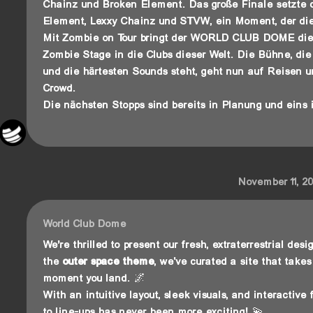
Chainz und Broken Element. Das große Finale setzte 
Element, Lexxy Chainz und STVW, ein Moment, der die 
Mit Zombie on Tour bringt der WORLD CLUB DOME die
Zombie Stage in die Clubs dieser Welt. Die Bühne, die
und die härtesten Sounds steht, geht nun auf Reisen un
Crowd.
Die nächsten Stopps sind bereits in Planung und eins 
November 11, 2
World Club Dome
We’re thrilled to present our fresh, extraterrestrial des
the
outer space theme
, we've curated a site that take
moment you land. 🌌
With an intuitive layout, sleek visuals, and interactive
to line-ups has never been more exciting! 💫