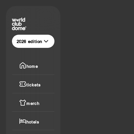
Homepage
2026 edition
home
tickets
merch
hotels