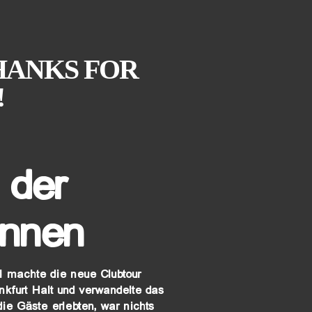
HANKS FOR
!
 der
onnen
l machte die neue Clubtour
kfurt Halt und verwandelte das
ie Gäste erlebten, war nichts