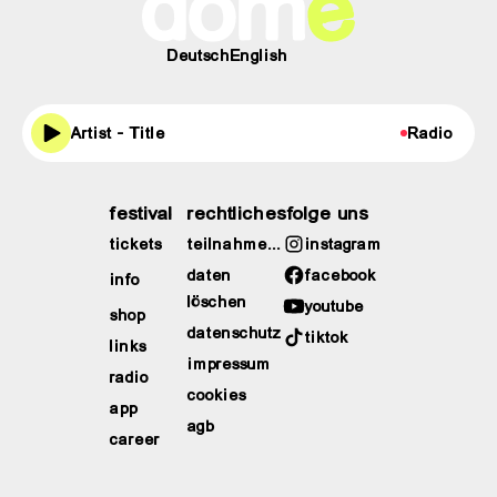
Deutsch
English
Artist - Title
Radio
festival
rechtliches
folge uns
tickets
teilnahmebedingungen
instagram
daten
facebook
info
löschen
youtube
shop
datenschutz
tiktok
links
impressum
radio
cookies
app
agb
career