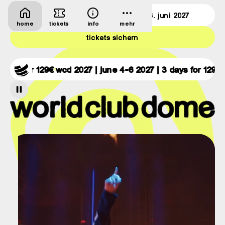
deutsche bank park
4.–6. juni 2027
home
tickets
info
mehr
tickets sichern
s for 129€
wcd 2027 | june 4-6 2027 | 3 days for 129€
wcd 
world
club
dome