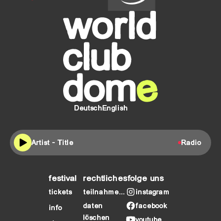
Stadt
FES
SCHÖFFERH
Frankfurt
am
Main
Deutsch
English
Artist - Title
Radio
festival
rechtliches
folge uns
tickets
teilnahmebedingungen
instagram
daten
facebook
info
löschen
youtube