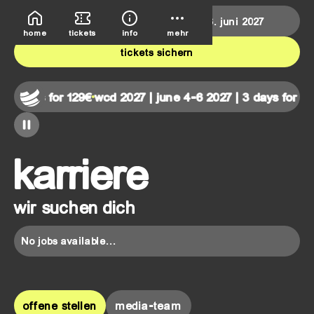
deutsche bank park
4.–6. juni 2027
home
tickets
info
mehr
tickets sichern
 3 days for 129€
wcd 2027 | june 4-6 2027 | 3 days for 129
karriere
wir suchen dich
No jobs available...
offene stellen
media-team