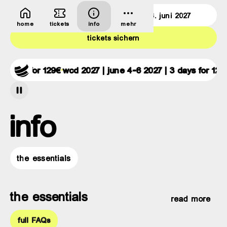
deutsche bank park
4.–6. juni 2027
home
tickets
info
mehr
tickets sichern
 days for 129€
wcd 2027 | june 4-6 2027 | 3 days for 129€
info
the essentials
the essentials
read more
full FAQs