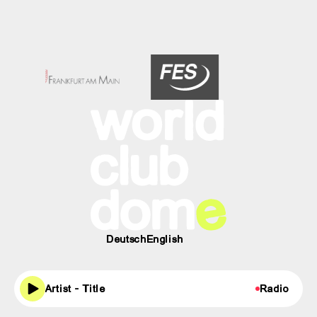
Stadt
FES
SCHÖFFERHO
Frankfurt
am
Main
Deutsch
English
Artist - Title
Radio