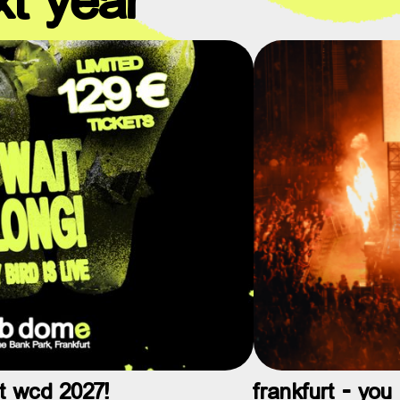
at wcd 2027!
frankfurt - yo