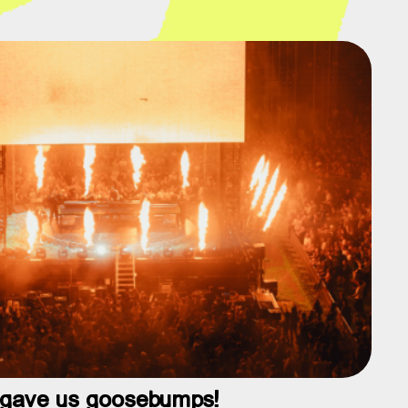
u gave us goosebumps!