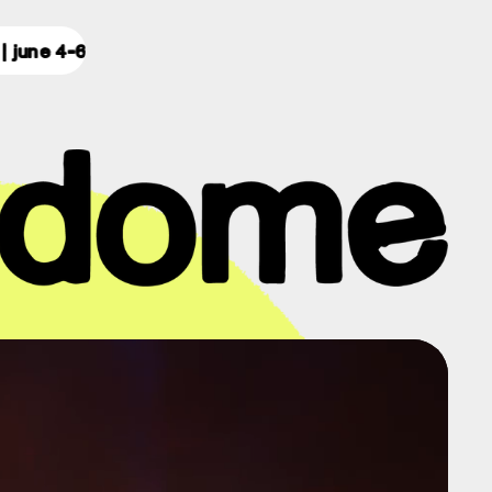
| 3 days for 129€
wcd 2027 | june 4-6 2027 | 3 days for 12
d
e