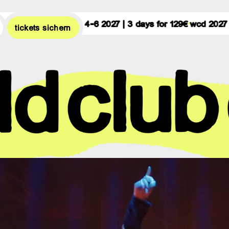
 june 4-6 2027 | 3 days for 129€
wcd 2027 | june 4-6 2027 
tickets sichern
worl
club
dom