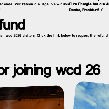
nende! Wir zählen die Tage, bis wir uns
Eure Energie hat die 
!
Danke, Frankfurt! ⚡
fund
r all wcd 2026 visitors. Click the link below to request the refun
or joining wcd 26