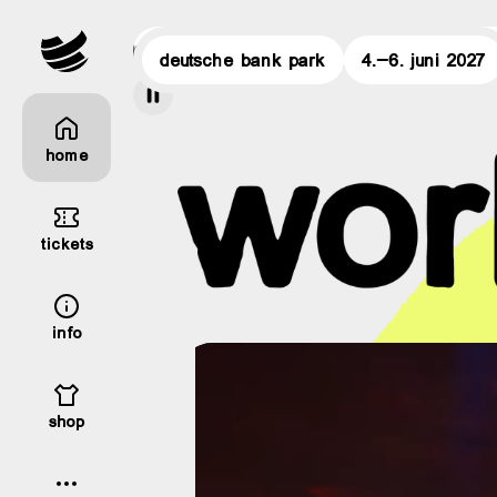
129€
wcd 2027 | june 4-6 2027 | 3 days for 129€
wcd 2027 |
deutsche bank park
4.–6. juni 2027
home
tickets
info
shop