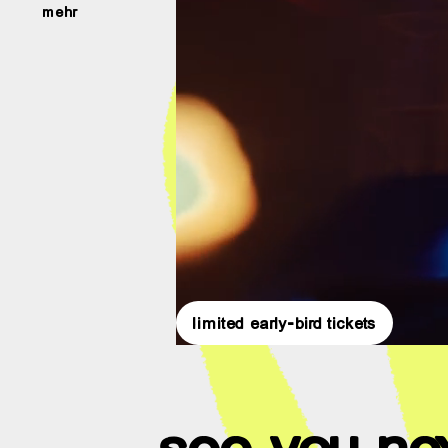
mehr
limited early-bird tickets
see you ne