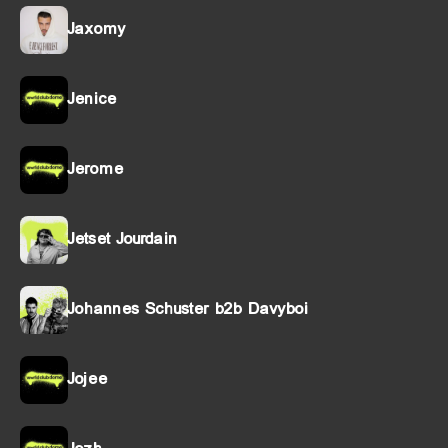
Jaxomy
Jenice
Jerome
Jetset Jourdain
Johannes Schuster b2b Davyboi
Jojee