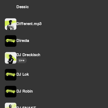
Dessic
Different.mp3
Directa
DJ Dreckisch
Live
DJ Lok
DJ Robin