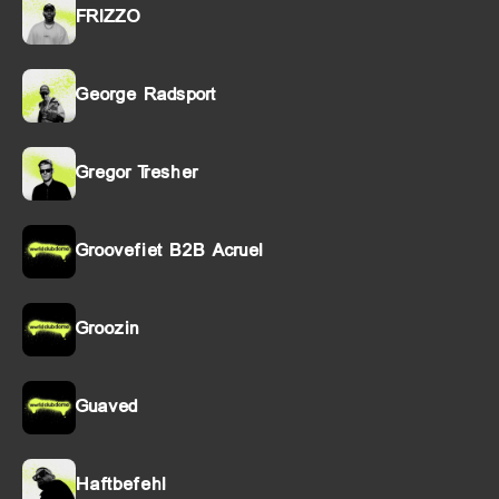
FRIZZO
George Radsport
Gregor Tresher
Groovefiet B2B Acruel
Groozin
Guaved
Haftbefehl