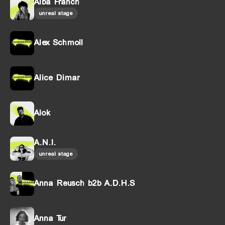
Alba Franch
unreal stage
Alex Schmoll
Alice Dimar
Alok
A.N.I.
unreal stage
Anna Reusch b2b A.D.H.S
Anna Tur