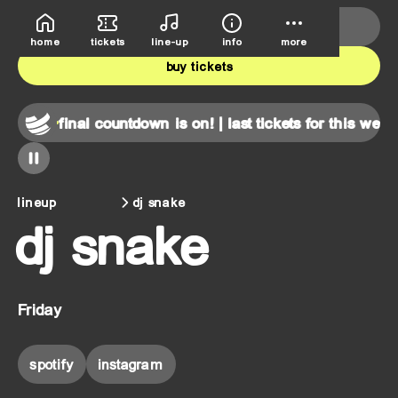
deutsche bank park
june 5th-7th
home
tickets
line-up
info
more
buy tickets
nd!
final countdown is on! | last tickets for this weekend!
f
lineup
dj snake
dj snake
Friday
spotify
instagram