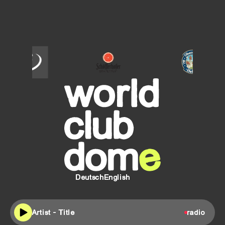
SCHÖFFERHOFER
Oberdorfer
Helles
Deutsch
English
Artist - Title
radio