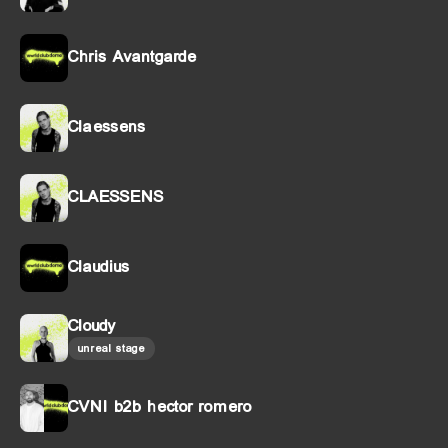
Chris Avantgarde
Claessens
CLAESSENS
Claudius
Cloudy
unreal stage
CVNI b2b hector romero