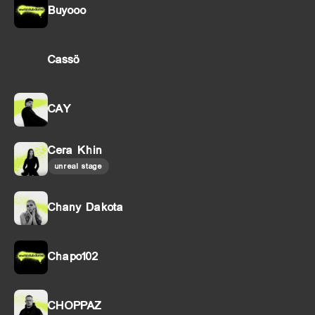
Buyooo
Cassö
CAY
Cera Khin
unreal stage
Chany Dakota
Chapo102
CHOPPAZ