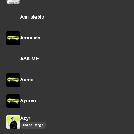
Ann stable
Armando
ASK:ME
Axmo
Aymen
Azyr
unreal stage