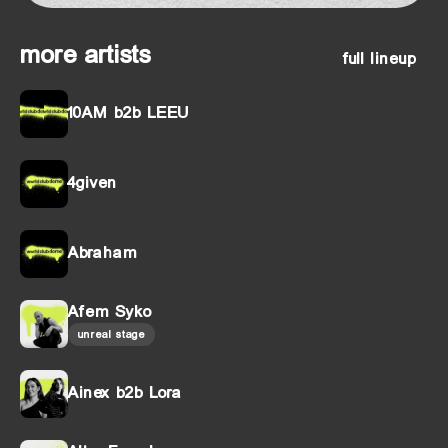
more artists
full lineup
10AM b2b LEEU
4given
Abraham
Afem Syko
unreal stage
Ainex b2b Lora