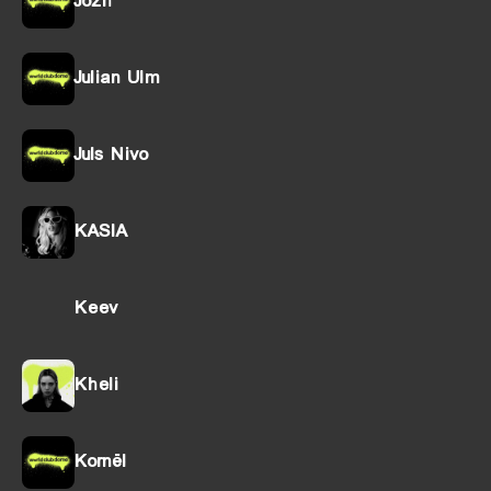
Jozh
Julian Ulm
Juls Nivo
KASIA
Keev
Kheli
Kornël