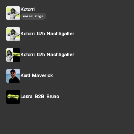
Kotorri
unreal stage
Kotorri b2b Nachtigaller
Kotorri b2b Nachtigaller
Kurd Maverick
Lasra B2B Brüno